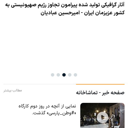
و
ت
مطالب بیشتر
صفحه خبر - تماشاخانه
نمایی از آنچه در روز دوم کارگاه
«#وطن_پارسی» گذشت.