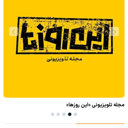
آ
ک
مجله تلویزیونی «این روزها»