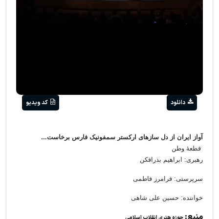
Video
دانلود
کد ویدیو
آواز ایران از دل سازهای ارکستر سمفونیک فارس برخاست...
قطعۀ وطن
رهبری: ابراهیم بذرافکن
سرپرستی: فرامرز فاطمی
خواننده: حسین علی شاهی
منبع:
حوزه هنری انقلاب اسلامی