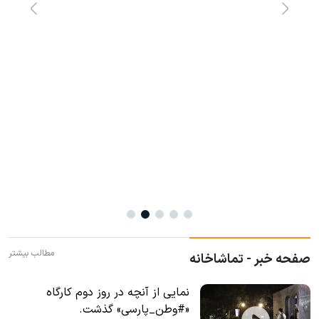
واکنش هنرمند شیرازی صولت الله باصری در پاسخ به
آ
تجاوزات رژیم صهیونیستی
مطالب بیشتر
صفحه خبر - تماشاخانه
نمایی از آنچه در روز دوم کارگاه
«#وطن_پارسی» گذشت.