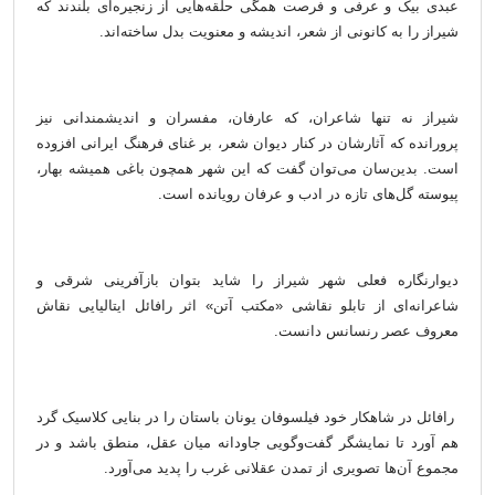
عبدی بیک و عرفی و فرصت همگی حلقه‌هایی از زنجیره‌ای بلندند که
شیراز را به کانونی از شعر، اندیشه و معنویت بدل ساخته‌اند.
شیراز نه تنها شاعران، که عارفان، مفسران و اندیشمندانی نیز
پرورانده که آثارشان در کنار دیوان شعر، بر غنای فرهنگ ایرانی افزوده
است. بدین‌سان می‌توان گفت که این شهر همچون باغی همیشه بهار،
پیوسته گل‌های تازه در ادب و عرفان رویانده است.
دیوارنگاره فعلی شهر شیراز را شاید بتوان بازآفرینی شرقی و
شاعرانه‌ای از تابلو نقاشی «مکتب آتن» اثر رافائل ایتالیایی نقاش
معروف عصر رنسانس دانست.
رافائل در شاهکار خود فیلسوفان یونان باستان را در بنایی کلاسیک گرد
هم آورد تا نمایشگر گفت‌وگویی جاودانه میان عقل، منطق باشد و در
مجموع آن‌ها تصویری از تمدن عقلانی غرب را پدید می‌آورد.