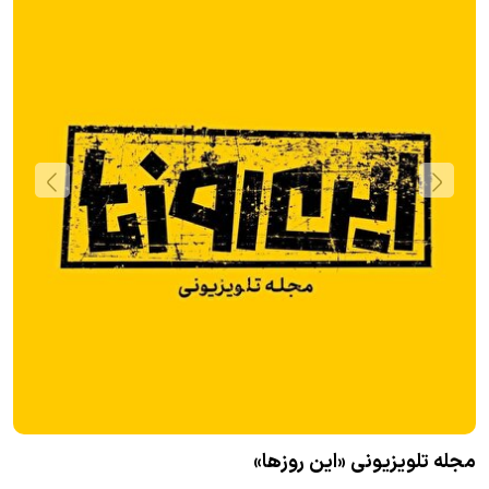
آ
ک
مجله تلویزیونی «این روزها»