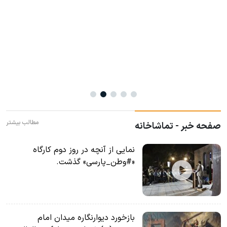
و
ت
مطالب بیشتر
صفحه خبر - تماشاخانه
نمایی از آنچه در روز دوم کارگاه
«#وطن_پارسی» گذشت.
بازخورد دیوارنگاره میدان امام