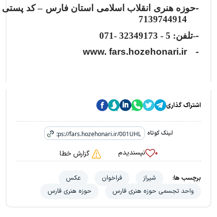
-
حوزه هنری انقلاب اسلامی استان فارس
–
کد پستی
7139744914
-
-تلفن: 5 - 32349173 -071
www. fars.hozehonari.ir
-
اشتراک گذاری
لینک کوتاه
نپسندیدم
۰
گزارش خطا
برچسب ها:
شیراز
فراخوان
عکس
واحد تجسمی حوزه هنری فارس
حوزه هنری فارس