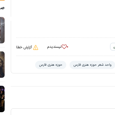
صفح
نپسندیدم
۰
گزارش خطا
واحد شعر حوزه هنری فارس
حوزه هنری فارس