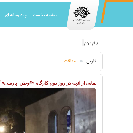
صفحه نخست
چند رسانه ای
پیام مردم شیراز به رژیم صهیونیستی!
فارس
مقالات
نمایی از آنچه در روز دوم کارگاه «#وطن_پارسی»