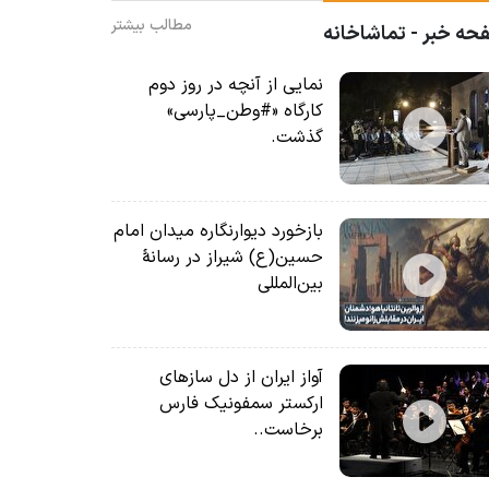
مطالب بیشتر
ه خبر - تماشاخانه
نمایی از آنچه در روز دوم
کارگاه «#وطن_پارسی»
گذشت.
بازخورد دیوارنگاره میدان امام
حسین(ع) شیراز در رسانۀ
بین‌المللی
آواز ایران از دل سازهای
ارکستر سمفونیک فارس
برخاست..