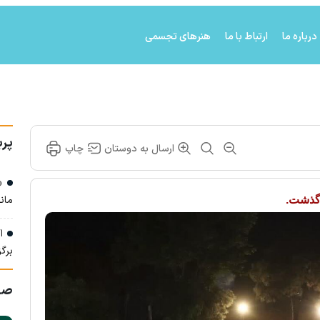
درباره ما
ارتباط با ما
هنرهای تجسمی
پرب
ارسال به دوستان
چاپ
«م
مان
 گذشت.
اک
برگز
صف