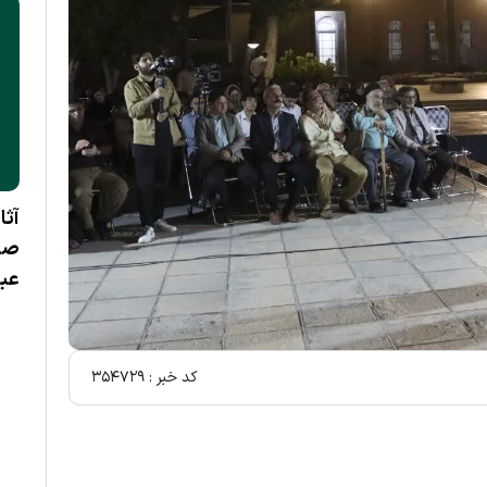
آثا
صهی
عبا
کد خبر :
۳۵۴۷۲۹
مجله تلویزیونی «این روزها»